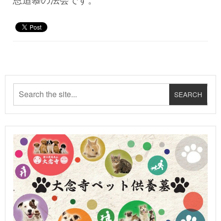
恩追慕の法会です。