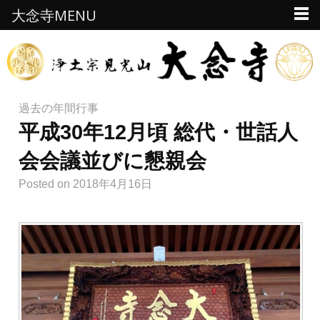
大念寺MENU
過去の年間行事
平成30年12月頃 総代・世話人
会会議並びに懇親会
Posted
on 2018年4月16日