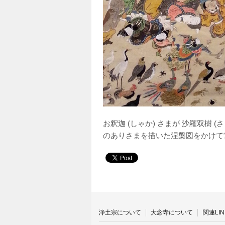
お釈迦 (しゃか) さまが 沙羅双樹
のありさまを描いた涅槃図をかけて
浄土宗について
大念寺について
関連LIN