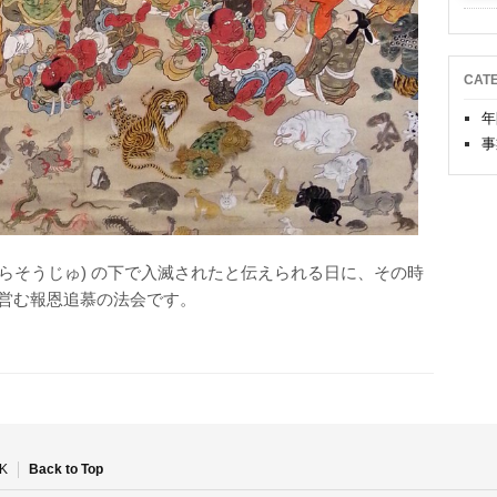
CAT
年
事
 (さらそうじゅ) の下で入滅されたと伝えられる日に、その時
営む報恩追慕の法会です。
K
Back to Top