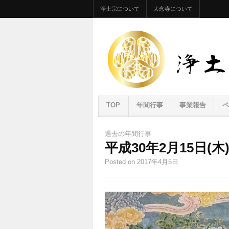
浄土宗について
大念寺について
TOP
年間行事
事業報告
ペ
過去の年間行事
平成30年2月15日(
Posted
on 2017年4月5日