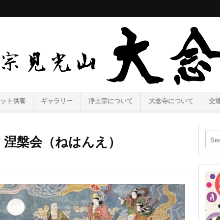
ット供養
ギャラリー
浄土宗について
大念寺について
交
木) 涅槃会（ねはんえ）